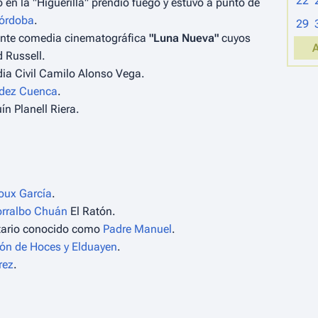
22
 en la "Higuerilla" prendió fuego y estuvo a punto de
órdoba
.
29
ente comedia cinematográfica
"Luna Nueva"
cuyos
d Russell.
rdia Civil Camilo Alonso Vega.
ndez Cuenca
.
ín Planell Riera.
roux García
.
orralbo Chuán
El Ratón.
nitario conocido como
Padre Manuel
.
n de Hoces y Elduayen
.
rez
.