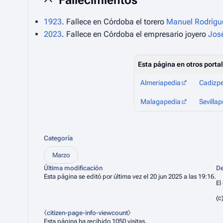
Fallecimientos
1923
. Fallece en Córdoba el torero
Manuel Rodrígu
2023
. Fallece en Córdoba el empresario joyero
José
Esta página en otros porta
Almeriapedia
Cadizp
Malagapedia
Sevillap
Categoría
Marzo
Última modificación
De
Esta página se editó por última vez el 20 jun 2025 a las 19:16.
El
(c
⧼citizen-page-info-viewcount⧽
Esta página ha recibido 1050 visitas.