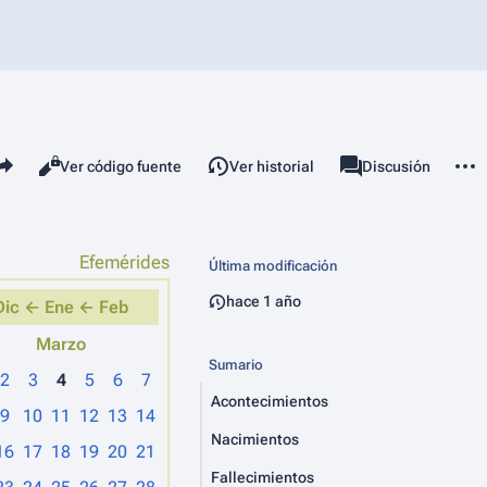
mparte esta página
Más 
Vistas
associated-pages
Leer
Ver código fuente
Ver historial
Página
Discusión
Efemérides
Última modificación
hace 1 año
Dic ←
Ene ←
Feb
Marzo
Sumario
2
3
4
5
6
7
Acontecimientos
9
10
11
12
13
14
Nacimientos
16
17
18
19
20
21
Fallecimientos