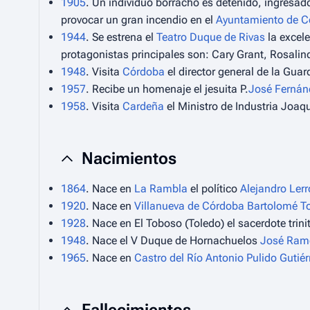
1905
. Un individuo borracho es detenido, ingresado
provocar un gran incendio en el
Ayuntamiento de C
1944
. Se estrena el
Teatro Duque de Rivas
la excel
protagonistas principales son: Cary Grant, Rosalin
1948
. Visita
Córdoba
el director general de la Gua
1957
. Recibe un homenaje el jesuita P.
José Ferná
1958
. Visita
Cardeña
el Ministro de Industria Joaqu
Nacimientos
1864
. Nace en
La Rambla
el político
Alejandro Ler
1920
. Nace en
Villanueva de Córdoba
Bartolomé T
1928
. Nace en El Toboso (Toledo) el sacerdote tri
1948
. Nace el V Duque de Hornachuelos
José Ramó
1965
. Nace en
Castro del Río
Antonio Pulido Gutiér