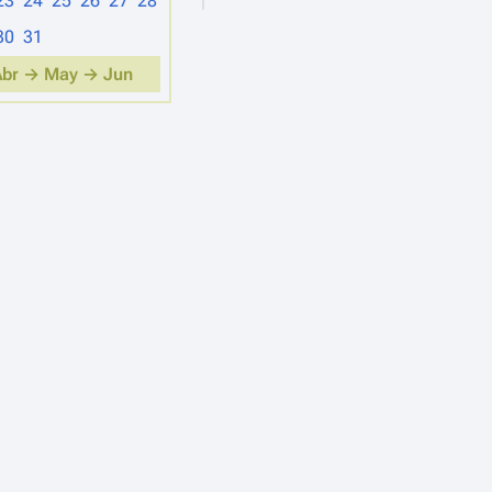
23
24
25
26
27
28
30
31
Abr →
May →
Jun