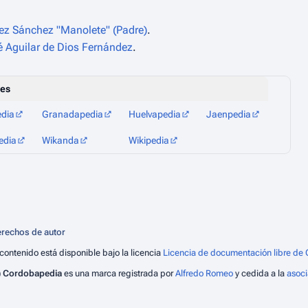
ez Sánchez "Manolete" (Padre)
.
 Aguilar de Dios Fernández
.
les
edia
Granadapedia
Huelvapedia
Jaenpedia
edia
Wikanda
Wikipedia
rechos de autor
 contenido está disponible bajo la licencia
Licencia de documentación libre de 
)
Cordobapedia
es una marca registrada por
Alfredo Romeo
y cedida a la
asoc