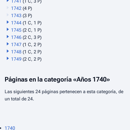
1741
(1 C, 3 P)
1742
(4 P)
1743
(3 P)
1744
(1 C, 1 P)
1745
(2 C, 1 P)
1746
(2 C, 3 P)
1747
(1 C, 2 P)
1748
(1 C, 2 P)
1749
(2 C, 2 P)
Páginas en la categoría «Años 1740»
Las siguientes 24 páginas pertenecen a esta categoría, de
un total de 24.
1740