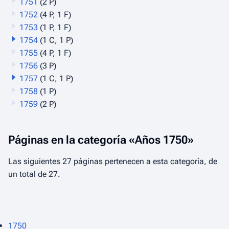
1751
(2 P)
1752
(4 P, 1 F)
1753
(1 P, 1 F)
1754
(1 C, 1 P)
1755
(4 P, 1 F)
1756
(3 P)
1757
(1 C, 1 P)
1758
(1 P)
1759
(2 P)
Páginas en la categoría «Años 1750»
Las siguientes 27 páginas pertenecen a esta categoría, de
un total de 27.
1750