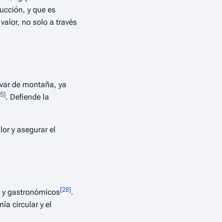
ucción, y que es
 valor, no solo a través
ivar de montaña, ya
5
]
. Defiende la
lor y asegurar el
[
28
]
d y gastronómicos
.
a circular y el