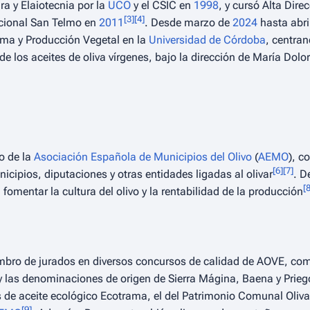
a y Elaiotecnia por la
UCO
y el CSIC en
1998
, y cursó Alta Dir
[
3
]
[
4
]
acional San Telmo en
2011
. Desde marzo de
2024
hasta abri
oma y Producción Vegetal en la
Universidad de Córdoba
, centran
de los aceites de oliva vírgenes, bajo la dirección de María Dolo
co de la
Asociación Española de Municipios del Olivo
(
AEMO
), c
[
6
]
[
7
]
ipios, diputaciones y otras entidades ligadas al olivar
. D
[
 fomentar la cultura del olivo y la rentabilidad de la producción
mbro de jurados en diversos concursos de calidad de AOVE, com
 y las denominaciones de origen de Sierra Mágina, Baena y Prie
s de aceite ecológico Ecotrama, el del Patrimonio Comunal Oliv
[
9
]