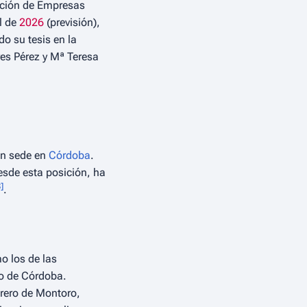
ección de Empresas
l de
2026
(previsión),
do su tesis en la
res Pérez y Mª Teresa
on sede en
Córdoba
.
esde esta posición, ha
8
]
.
o los de las
go de Córdoba.
arero de Montoro,