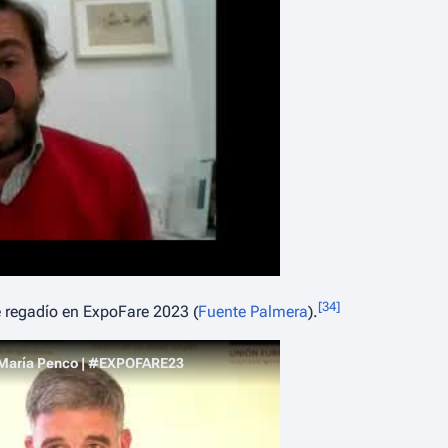
[
34
]
de regadío en ExpoFare 2023 (
Fuente Palmera
).
sé María Penco | #EXPOFARE23