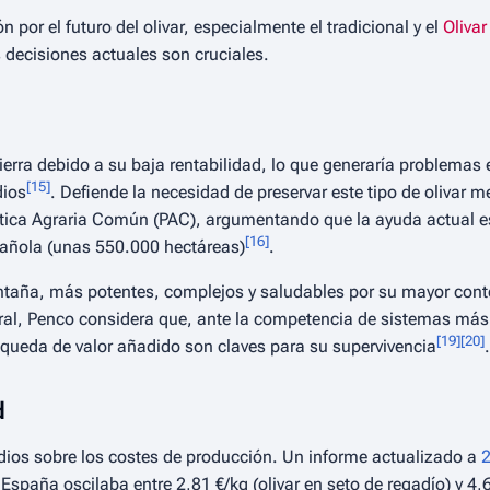
or el futuro del olivar, especialmente el tradicional y el
Olivar
 decisiones actuales son cruciales.
sierra debido a su baja rentabilidad, lo que generaría problema
[
15
]
dios
. Defiende la necesidad de preservar este tipo de olivar 
lítica Agraria Común (PAC), argumentando que la ayuda actual 
[
16
]
spañola (unas 550.000 hectáreas)
.
montaña, más potentes, complejos y saludables por su mayor con
neral, Penco considera que, ante la competencia de sistemas más 
[
19
]
[
20
]
queda de valor añadido son claves para su supervivencia
.
d
udios sobre los costes de producción. Un informe actualizado a
España oscilaba entre 2,81 €/kg (olivar en seto de regadío) y 4,6