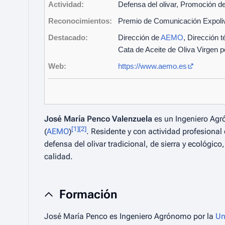
Actividad:
Defensa del olivar, Promoción d
Reconocimientos:
Premio de Comunicación Expoli
Destacado:
Dirección de
AEMO
, Dirección 
Cata de Aceite de Oliva Virgen po
Web:
https://www.aemo.es
José María Penco Valenzuela
es un Ingeniero Agr
[
1
]
[
2
]
(
AEMO
)
. Residente y con actividad profesiona
defensa del olivar tradicional, de sierra y ecológic
calidad.
Formación
José María Penco es Ingeniero Agrónomo por la
Un