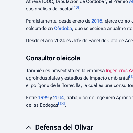
Athena IOOC, Diputación de Córdoba y el Premio
A
[
10
]
sus análisis del sector
.
Paralelamente, desde enero de
2016
, ejerce como 
celebrado en
Córdoba
, que selecciona anualment
Desde el año 2024 es Jefe de Panel de Cata de Aceit
Consultor oleícola
También es proyectista en la empresa
Ingenieros A
[
1
agroindustriales y estudios de impacto ambiental
el polígono de la Torrecilla, la cual es una consulto
Entre
1999
y
2004
, trabajó como Ingeniero Agrónom
[
13
]
de las Bodegas
.
Defensa del Olivar