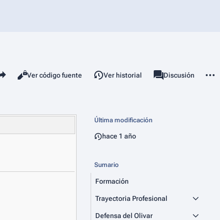
mparte esta página
Más 
Vistas
associated-pages
Leer
Ver código fuente
Ver historial
Página
Discusión
Última modificación
hace 1 año
Sumario
Formación
Trayectoria Profesional
Defensa del Olivar