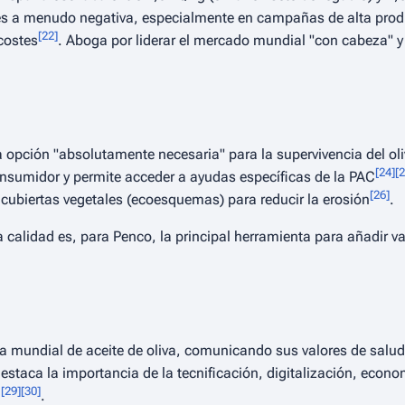
d es a menudo negativa, especialmente en campañas de alta prod
[
22
]
costes
. Aboga por liderar el mercado mundial
"con cabeza"
y
a opción
"absolutamente necesaria"
para la supervivencia del ol
[
24
]
[
2
consumidor y permite acceder a ayudas específicas de la PAC
[
26
]
cubiertas vegetales (ecoesquemas) para reducir la erosión
.
a calidad es, para Penco, la principal herramienta para añadir va
 mundial de aceite de oliva, comunicando sus valores de salu
taca la importancia de la tecnificación, digitalización, economí
[
29
]
[
30
]
d
.