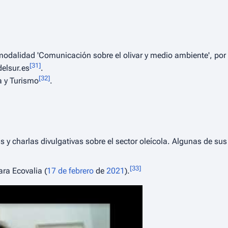
 modalidad 'Comunicación sobre el olivar y medio ambiente', por 
[
31
]
delsur.es
.
[
32
]
 y Turismo
.
 y charlas divulgativas sobre el sector oleícola. Algunas de sus
[
33
]
ara Ecovalia (
17 de febrero
de
2021
).