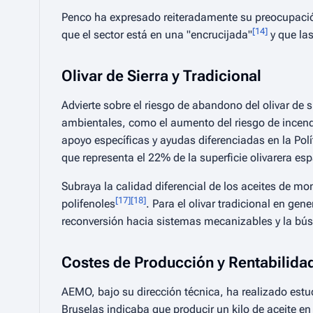
Penco ha expresado reiteradamente su preocupación p
[
14
]
que el sector está en una
"encrucijada"
y que las
Olivar de Sierra y Tradicional
Advierte sobre el riesgo de abandono del olivar de 
ambientales, como el aumento del riesgo de incen
apoyo específicas y ayudas diferenciadas en la Po
que representa el 22% de la superficie olivarera e
Subraya la calidad diferencial de los aceites de 
[
17
]
[
18
]
polifenoles
. Para el olivar tradicional en ge
reconversión hacia sistemas mecanizables y la bús
Costes de Producción y Rentabilida
AEMO, bajo su dirección técnica, ha realizado est
Bruselas indicaba que producir un kilo de aceite en 