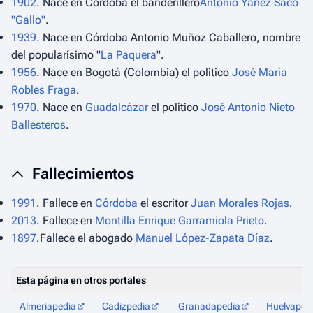
1902
. Nace en Córdoba el banderillero
Antonio Yáñez Saco
"Gallo"
.
1939
. Nace en Córdoba Antonio Muñoz Caballero, nombre
del popularísimo "
La Paquera
".
1956
. Nace en Bogotá (Colombia) el político
José María
Robles Fraga
.
1970
. Nace en
Guadalcázar
el político
José Antonio Nieto
Ballesteros
.
Fallecimientos
1991
. Fallece en
Córdoba
el escritor
Juan Morales Rojas
.
2013
. Fallece en
Montilla
Enrique Garramiola Prieto
.
1897
.Fallece el abogado
Manuel López-Zapata Díaz
.
Esta página en otros portales
Almeriapedia
Cadizpedia
Granadapedia
Huelvaped