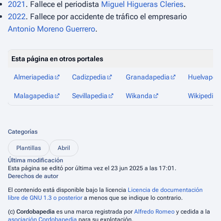
2021
. Fallece el periodista
Miguel Higueras Cleries
.
2022
. Fallece por accidente de tráfico el empresario
Antonio Moreno Guerrero
.
Esta página en otros portales
Almeriapedia
Cadizpedia
Granadapedia
Huelvaped
Malagapedia
Sevillapedia
Wikanda
Wikipedia
Categorías
Plantillas
Abril
Última modificación
Esta página se editó por última vez el 23 jun 2025 a las 17:01.
Derechos de autor
El contenido está disponible bajo la licencia
Licencia de documentación
libre de GNU 1.3 o posterior
a menos que se indique lo contrario.
(c)
Cordobapedia
es una marca registrada por
Alfredo Romeo
y cedida a la
asociación Cordobapedia
para su explotación.