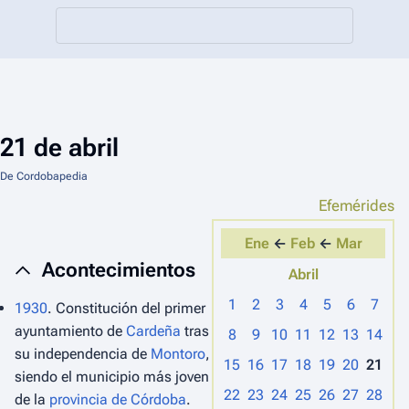
21 de abril
De Cordobapedia
Efemérides
Ene
←
Feb
←
Mar
Acontecimientos
Abril
1
2
3
4
5
6
7
1930
. Constitución del primer
ayuntamiento de
Cardeña
tras
8
9
10
11
12
13
14
su independencia de
Montoro
,
15
16
17
18
19
20
21
siendo el municipio más joven
22
23
24
25
26
27
28
de la
provincia de Córdoba
.