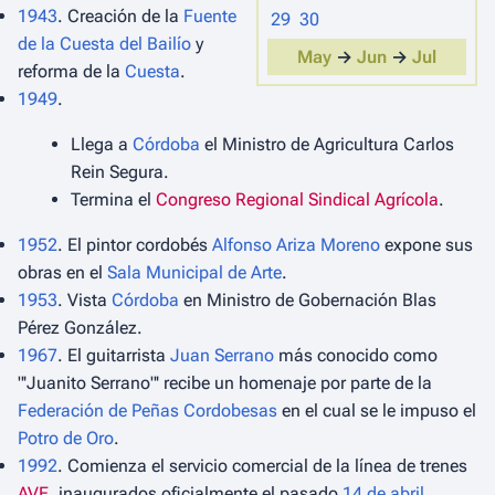
1943
. Creación de la
Fuente
29
30
de la Cuesta del Bailío
y
May
→
Jun
→
Jul
reforma de la
Cuesta
.
1949
.
Llega a
Córdoba
el Ministro de Agricultura Carlos
Rein Segura.
Termina el
Congreso Regional Sindical Agrícola
.
1952
. El pintor cordobés
Alfonso Ariza Moreno
expone sus
obras en el
Sala Municipal de Arte
.
1953
. Vista
Córdoba
en Ministro de Gobernación Blas
Pérez González.
1967
. El guitarrista
Juan Serrano
más conocido como
"'Juanito Serrano"'
recibe un homenaje por parte de la
Federación de Peñas Cordobesas
en el cual se le impuso el
Potro de Oro
.
1992
. Comienza el servicio comercial de la línea de trenes
AVE
, inaugurados oficialmente el pasado
14 de abril
,