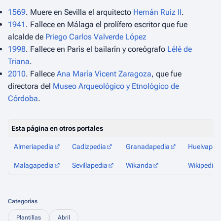
1569
. Muere en Sevilla el arquitecto
Hernán Ruiz II
.
1941
. Fallece en Málaga el prolífero escritor que fue
alcalde de
Priego
Carlos Valverde López
1998
. Fallece en París el bailarín y coreógrafo
Lélé de
Triana
.
2010
. Fallece
Ana María Vicent Zaragoza
, que fue
directora del
Museo Arqueológico y Etnológico de
Córdoba
.
Esta página en otros portales
Almeriapedia
Cadizpedia
Granadapedia
Huelvaped
Malagapedia
Sevillapedia
Wikanda
Wikipedia
Categorías
Plantillas
Abril