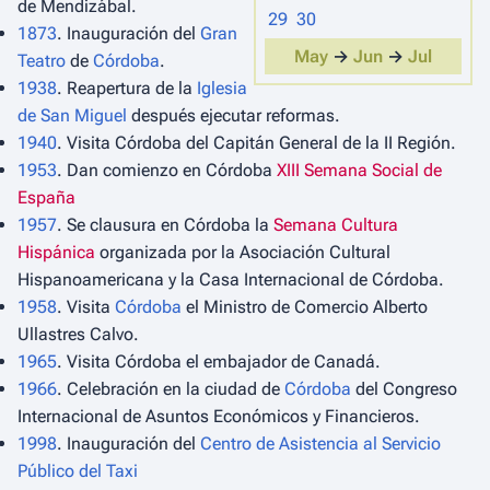
de Mendizábal.
29
30
1873
. Inauguración del
Gran
May
→
Jun
→
Jul
Teatro
de
Córdoba
.
1938
. Reapertura de la
Iglesia
de San Miguel
después ejecutar reformas.
1940
. Visita Córdoba del Capitán General de la II Región.
1953
. Dan comienzo en Córdoba
XIII Semana Social de
España
1957
. Se clausura en Córdoba la
Semana Cultura
Hispánica
organizada por la Asociación Cultural
Hispanoamericana y la Casa Internacional de Córdoba.
1958
. Visita
Córdoba
el Ministro de Comercio Alberto
Ullastres Calvo.
1965
. Visita Córdoba el embajador de Canadá.
1966
. Celebración en la ciudad de
Córdoba
del Congreso
Internacional de Asuntos Económicos y Financieros.
1998
. Inauguración del
Centro de Asistencia al Servicio
Público del Taxi