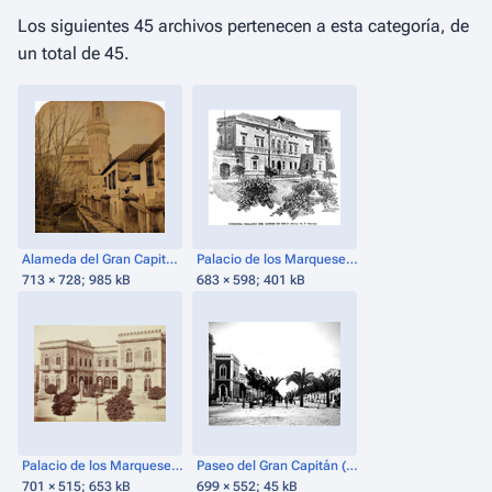
Los siguientes 45 archivos pertenecen a esta categoría, de
un total de 45.
Alameda del Gran Capitán (1857).png
Palacio de los Marqueses de Gelo.png
713 × 728; 985 kB
683 × 598; 401 kB
Palacio de los Marqueses del Mérito (1860-1870).png
Paseo del Gran Capitán (1900).jpg
701 × 515; 653 kB
699 × 552; 45 kB