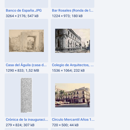
Banco de España.JPG
Bar Rosales (Ronda de los Tejares).jpg
3264 × 2176; 547 kB
1224 × 973; 180 kB
Casa del Águila (casa de Gonzalo de Córdoba "El Gran Capitán").png
Colegio de Arquitectos, esquina Gran Capitán con Reyes Católicos. 1926, AMCO. .jpg
1290 × 833; 1,52 MB
1536 × 1064; 232 kB
Crónica de la inauguración del Teatro Circo (1905).png
Círculo Mercantil Años 1980.jpg
279 × 824; 307 kB
720 × 500; 44 kB