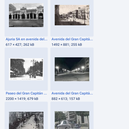
Ajuria SA en avenida del gran Capitán (fecha desconocida).png
Avenida del Gran Capitán, 2º tramo. (años 1920-30).jpg
617 × 427; 262 kB
1492 × 881; 255 kB
Paseo del Gran Capitán 3.jpg
Avenida del Gran Capitán en su confluencia con Avenida de América (ca. 1950).jpg
2200 × 1419; 679 kB
882 × 613; 157 kB