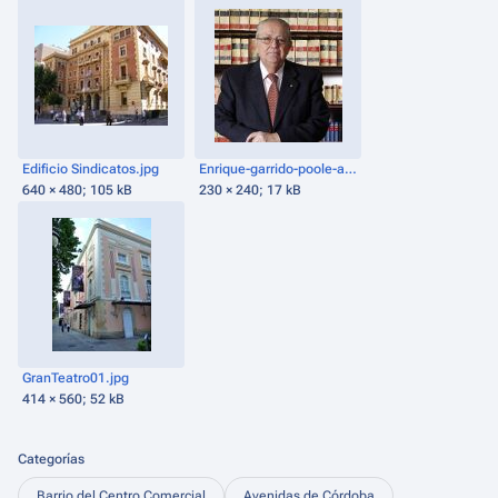
Edificio Sindicatos.jpg
Enrique-garrido-poole-abogado.jpg
640 × 480; 105 kB
230 × 240; 17 kB
GranTeatro01.jpg
414 × 560; 52 kB
Categorías
Barrio del Centro Comercial
Avenidas de Córdoba