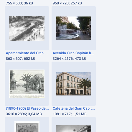
755 × 500; 36 kB
960 × 720; 267 kB
Aparcamiento del Gran Capitán. Obras Octubre 1984.png
Avenida Gran Capitán hacia San Nicolás.jpg
863 × 607; 602 kB
3264 × 2176; 473 kB
(1890-1900) El Paseo del Gran Capitan (311-1-003).jpg
Cafetería del Gran Capitán (1913).png
3616 × 2896; 3,04 MB
1081 × 717; 1,51 MB