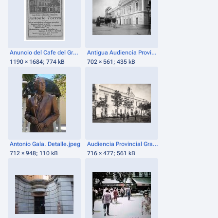
Anuncio del Cafe del Gran Capitan (1914).jpg
Antigua Audiencia Provincial (1935).png
1190 × 1684; 774 kB
702 × 561; 435 kB
Antonio Gala. Detalle.jpeg
Audiencia Provincial Gran Capitán.png
712 × 948; 110 kB
716 × 477; 561 kB