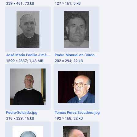
339 × 481; 73 kB
127 × 161; 5 kB
José María Padilla Jiménez.jpg
Padre Manuel en Córdoba.jpg
1599 × 2537; 1,43 MB
202 × 294; 22 kB
Pedro-Soldado.jpg
Tomás Pérez Escudero.jpg
318 × 329; 16 kB
192 × 168; 32 kB