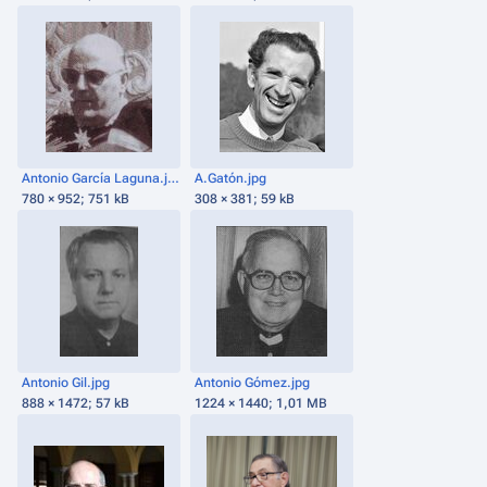
Antonio García Laguna.jpg
A.Gatón.jpg
780 × 952; 751 kB
308 × 381; 59 kB
Antonio Gil.jpg
Antonio Gómez.jpg
888 × 1472; 57 kB
1224 × 1440; 1,01 MB