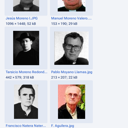
Jesús Moreno I.JPG
Manuel Moreno Valero.bmp.jpg
1096 × 1448; 52 kB
153 × 190; 29 kB
Tarsicio Moreno Redondo.png
Pablo Moyano Llamas.jpg
442 × 579; 318 kB
213 × 207; 22 kB
Francisco Natera Natera.jpg
F. Aguilera.jpg