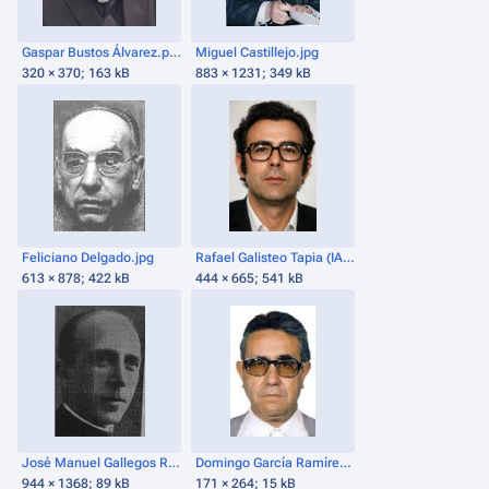
Gaspar Bustos Álvarez.png
Miguel Castillejo.jpg
320 × 370; 163 kB
883 × 1231; 349 kB
Feliciano Delgado.jpg
Rafael Galisteo Tapia (IA).png
613 × 878; 422 kB
444 × 665; 541 kB
José Manuel Gallegos Rocafull.JPG
Domingo García Ramírez.jpg
944 × 1368; 89 kB
171 × 264; 15 kB