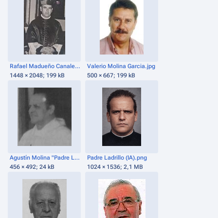
Rafael Madueño Canales.jpeg
Valerio Molina Garcia.jpg
1448 × 2048; 199 kB
500 × 667; 199 kB
Agustín Molina "Padre Ladrillo".JPG
Padre Ladrillo (IA).png
456 × 492; 24 kB
1024 × 1536; 2,1 MB