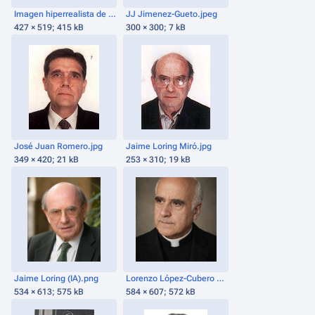
Imagen hiperrealista de Martín María de Arrizubieta (IA).png
JJ Jimenez-Gueto.jpeg
427 × 519; 415 kB
300 × 300; 7 kB
José Juan Romero.jpg
Jaime Loring Miró.jpg
349 × 420; 21 kB
253 × 310; 19 kB
Jaime Loring (IA).png
Lorenzo López-Cubero Giménez.png
534 × 613; 575 kB
584 × 607; 572 kB