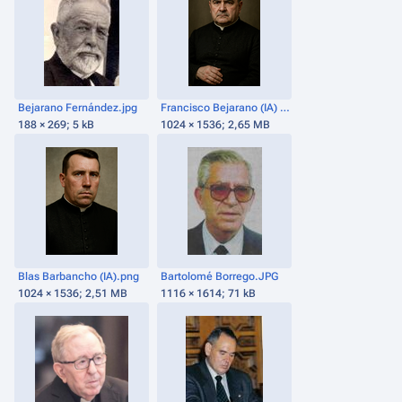
Bejarano Fernández.jpg
Francisco Bejarano (IA) hiperrealista.png
188 × 269; 5 kB
1024 × 1536; 2,65 MB
Blas Barbancho (IA).png
Bartolomé Borrego.JPG
1024 × 1536; 2,51 MB
1116 × 1614; 71 kB