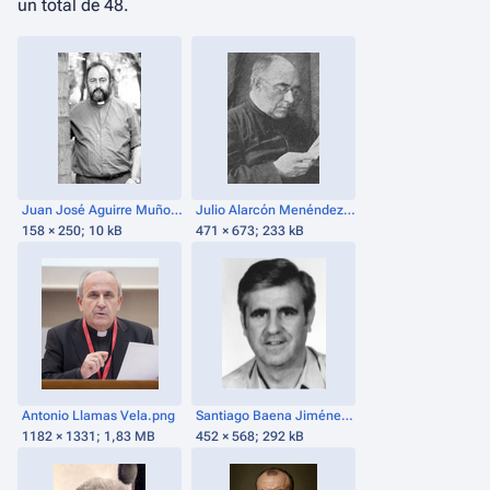
un total de 48.
Juan José Aguirre Muñoz.jpg
Julio Alarcón Menéndez.png
158 × 250; 10 kB
471 × 673; 233 kB
Antonio Llamas Vela.png
Santiago Baena Jiménez.png
1182 × 1331; 1,83 MB
452 × 568; 292 kB