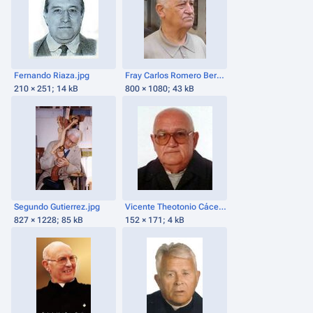
Fernando Riaza.jpg
Fray Carlos Romero Bermúdez.jpg
210 × 251; 14 kB
800 × 1080; 43 kB
Segundo Gutierrez.jpg
Vicente Theotonio Cáceres.jpg
827 × 1228; 85 kB
152 × 171; 4 kB